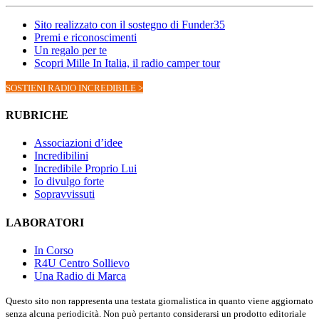
Sito realizzato con il sostegno di Funder35
Premi e riconoscimenti
Un regalo per te
Scopri Mille In Italia, il radio camper tour
SOSTIENI RADIO INCREDIBILE >
RUBRICHE
Associazioni d’idee
Incredibilini
Incredibile Proprio Lui
Io divulgo forte
Sopravvissuti
LABORATORI
In Corso
R4U Centro Sollievo
Una Radio di Marca
Questo sito non rappresenta una testata giornalistica in quanto viene aggiornato
senza alcuna periodicità. Non può pertanto considerarsi un prodotto editoriale