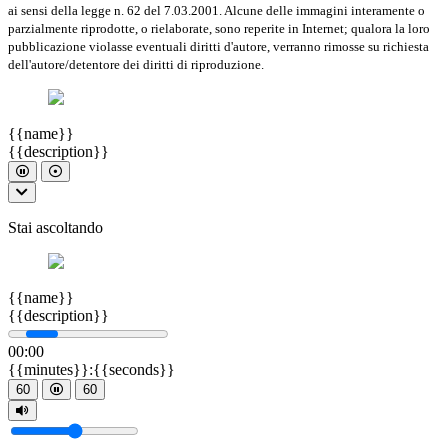
ai sensi della legge n. 62 del 7.03.2001. Alcune delle immagini interamente o
parzialmente riprodotte, o rielaborate, sono reperite in Internet; qualora la loro
pubblicazione violasse eventuali diritti d'autore, verranno rimosse su richiesta
dell'autore/detentore dei diritti di riproduzione.
{{name}}
{{description}}
Stai ascoltando
{{name}}
{{description}}
00
:
00
{{minutes}}
:
{{seconds}}
60
60