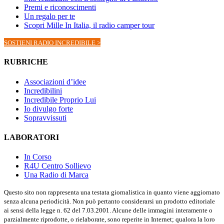
Premi e riconoscimenti
Un regalo per te
Scopri Mille In Italia, il radio camper tour
SOSTIENI RADIO INCREDIBILE >
RUBRICHE
Associazioni d’idee
Incredibilini
Incredibile Proprio Lui
Io divulgo forte
Sopravvissuti
LABORATORI
In Corso
R4U Centro Sollievo
Una Radio di Marca
Questo sito non rappresenta una testata giornalistica in quanto viene aggiornato
senza alcuna periodicità. Non può pertanto considerarsi un prodotto editoriale
ai sensi della legge n. 62 del 7.03.2001. Alcune delle immagini interamente o
parzialmente riprodotte, o rielaborate, sono reperite in Internet; qualora la loro