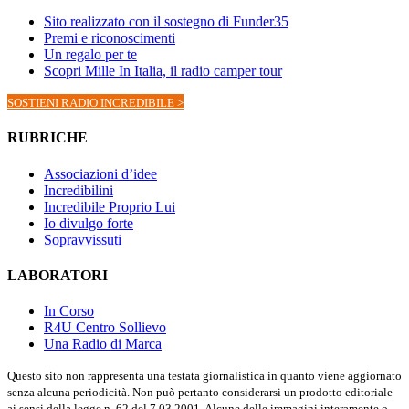
Sito realizzato con il sostegno di Funder35
Premi e riconoscimenti
Un regalo per te
Scopri Mille In Italia, il radio camper tour
SOSTIENI RADIO INCREDIBILE >
RUBRICHE
Associazioni d’idee
Incredibilini
Incredibile Proprio Lui
Io divulgo forte
Sopravvissuti
LABORATORI
In Corso
R4U Centro Sollievo
Una Radio di Marca
Questo sito non rappresenta una testata giornalistica in quanto viene aggiornato
senza alcuna periodicità. Non può pertanto considerarsi un prodotto editoriale
ai sensi della legge n. 62 del 7.03.2001. Alcune delle immagini interamente o