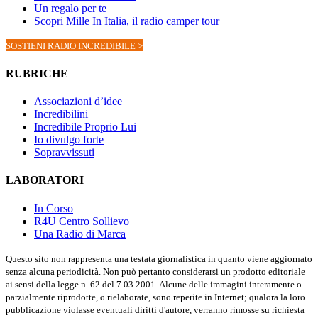
Un regalo per te
Scopri Mille In Italia, il radio camper tour
SOSTIENI RADIO INCREDIBILE >
RUBRICHE
Associazioni d’idee
Incredibilini
Incredibile Proprio Lui
Io divulgo forte
Sopravvissuti
LABORATORI
In Corso
R4U Centro Sollievo
Una Radio di Marca
Questo sito non rappresenta una testata giornalistica in quanto viene aggiornato
senza alcuna periodicità. Non può pertanto considerarsi un prodotto editoriale
ai sensi della legge n. 62 del 7.03.2001. Alcune delle immagini interamente o
parzialmente riprodotte, o rielaborate, sono reperite in Internet; qualora la loro
pubblicazione violasse eventuali diritti d'autore, verranno rimosse su richiesta