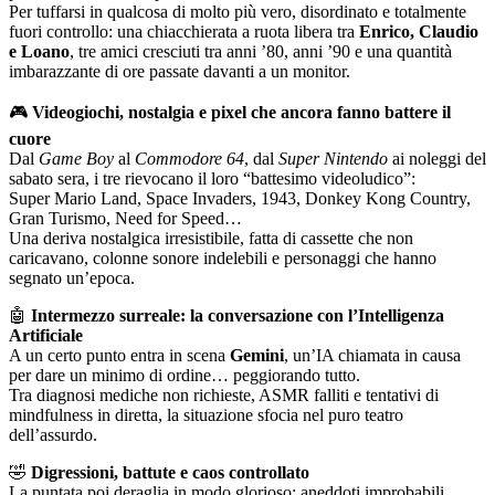
Per tuffarsi in qualcosa di molto più vero, disordinato e totalmente
fuori controllo: una chiacchierata a ruota libera tra
Enrico, Claudio
e Loano
, tre amici cresciuti tra anni ’80, anni ’90 e una quantità
imbarazzante di ore passate davanti a un monitor.
🎮
Videogiochi, nostalgia e pixel che ancora fanno battere il
cuore
Dal
Game Boy
al
Commodore 64
, dal
Super Nintendo
ai noleggi del
sabato sera, i tre rievocano il loro “battesimo videoludico”:
Super Mario Land, Space Invaders, 1943, Donkey Kong Country,
Gran Turismo, Need for Speed…
Una deriva nostalgica irresistibile, fatta di cassette che non
caricavano, colonne sonore indelebili e personaggi che hanno
segnato un’epoca.
🤖
Intermezzo surreale: la conversazione con l’Intelligenza
Artificiale
A un certo punto entra in scena
Gemini
, un’IA chiamata in causa
per dare un minimo di ordine… peggiorando tutto.
Tra diagnosi mediche non richieste, ASMR falliti e tentativi di
mindfulness in diretta, la situazione sfocia nel puro teatro
dell’assurdo.
🤣
Digressioni, battute e caos controllato
La puntata poi deraglia in modo glorioso: aneddoti improbabili,