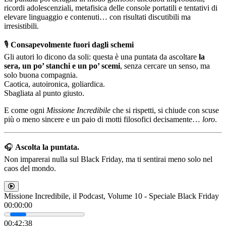
ricordi adolescenziali, metafisica delle console portatili e tentativi di
elevare linguaggio e contenuti… con risultati discutibili ma
irresistibili.
🎙️
Consapevolmente fuori dagli schemi
Gli autori lo dicono da soli: questa è una puntata da ascoltare
la
sera, un po’ stanchi e un po’ scemi
, senza cercare un senso, ma
solo buona compagnia.
Caotica, autoironica, goliardica.
Sbagliata al punto giusto.
E come ogni
Missione Incredibile
che si rispetti, si chiude con scuse
più o meno sincere e un paio di motti filosofici decisamente…
loro
.
🎧
Ascolta la puntata.
Non imparerai nulla sul Black Friday, ma ti sentirai meno solo nel
caos del mondo.
Missione Incredibile, il Podcast, Volume 10 - Speciale Black Friday
00
:
00
:
00
00
:
42
:
38