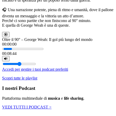
riscatto e di speranza per un popolo ferito dalla guerra.
🎧 Una narrazione potente, piena di ritmo e umanità, dove il pallone
diventa un messaggio e la vittoria un atto d’amore.
Perché ci sono partite che non finiscono al 90° minuto.
E quella di George Weah è una di queste.
Oltre il 90° – George Weah: Il gol più lungo del mondo
00
:
00
:
00
00
:
08
:
44
Accedi per gestire i tuoi podcast preferiti
Scopri tutte le playlist
I nostri Podcast
Piattaforma multimediale di
musica
e
life sharing
.
VEDI TUTTI I PODCAST >