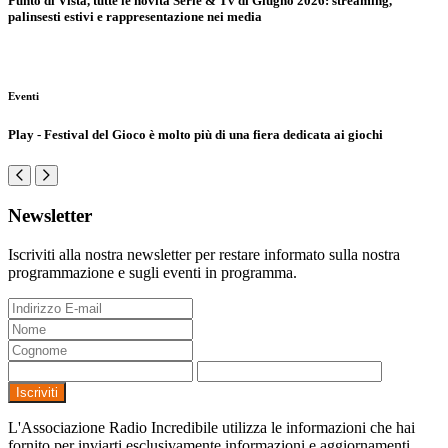
Punto di Vista, tutte le novità Serie & Tv di Giugno 2026: streaming,
palinsesti estivi e rappresentazione nei media
Eventi
Play - Festival del Gioco è molto più di una fiera dedicata ai giochi
Newsletter
Iscriviti alla nostra newsletter per restare informato sulla nostra
programmazione e sugli eventi in programma.
Iscriviti
L'Associazione Radio Incredibile utilizza le informazioni che hai
fornito per inviarti esclusivamente informazioni e aggiornamenti