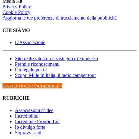
Media Kit
Privacy Policy
Cookie Policy
Aggiorna le tue preferenze di tracciamento della pubblicità
CHI SIAMO
L’Associazione
Sito realizzato con il sostegno di Funder35
Premi e riconoscimenti
Un regalo per te
Scopri Mille In Italia, il radio camper tour
SOSTIENI RADIO INCREDIBILE >
RUBRICHE
Associazioni d’idee
Incredibilini
Incredibile Proprio Lui
Io divulgo forte
Sopravvissuti