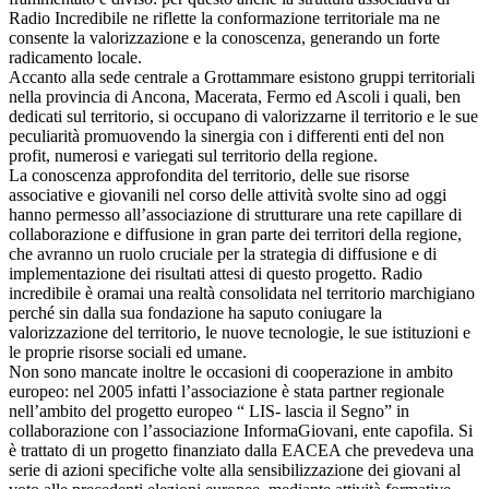
Radio Incredibile ne riflette la conformazione territoriale ma ne
consente la valorizzazione e la conoscenza, generando un forte
radicamento locale.
Accanto alla sede centrale a Grottammare esistono gruppi territoriali
nella provincia di Ancona, Macerata, Fermo ed Ascoli i quali, ben
dedicati sul territorio, si occupano di valorizzarne il territorio e le sue
peculiarità promuovendo la sinergia con i differenti enti del non
profit, numerosi e variegati sul territorio della regione.
La conoscenza approfondita del territorio, delle sue risorse
associative e giovanili nel corso delle attività svolte sino ad oggi
hanno permesso all’associazione di strutturare una rete capillare di
collaborazione e diffusione in gran parte dei territori della regione,
che avranno un ruolo cruciale per la strategia di diffusione e di
implementazione dei risultati attesi di questo progetto. Radio
incredibile è oramai una realtà consolidata nel territorio marchigiano
perché sin dalla sua fondazione ha saputo coniugare la
valorizzazione del territorio, le nuove tecnologie, le sue istituzioni e
le proprie risorse sociali ed umane.
Non sono mancate inoltre le occasioni di cooperazione in ambito
europeo: nel 2005 infatti l’associazione è stata partner regionale
nell’ambito del progetto europeo “ LIS- lascia il Segno” in
collaborazione con l’associazione InformaGiovani, ente capofila. Si
è trattato di un progetto finanziato dalla EACEA che prevedeva una
serie di azioni specifiche volte alla sensibilizzazione dei giovani al