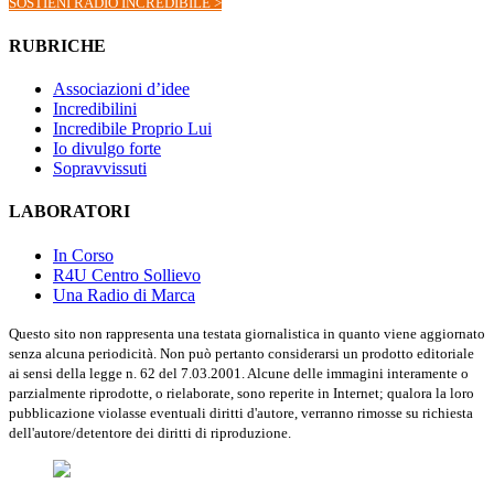
SOSTIENI RADIO INCREDIBILE >
RUBRICHE
Associazioni d’idee
Incredibilini
Incredibile Proprio Lui
Io divulgo forte
Sopravvissuti
LABORATORI
In Corso
R4U Centro Sollievo
Una Radio di Marca
Questo sito non rappresenta una testata giornalistica in quanto viene aggiornato
senza alcuna periodicità. Non può pertanto considerarsi un prodotto editoriale
ai sensi della legge n. 62 del 7.03.2001. Alcune delle immagini interamente o
parzialmente riprodotte, o rielaborate, sono reperite in Internet; qualora la loro
pubblicazione violasse eventuali diritti d'autore, verranno rimosse su richiesta
dell'autore/detentore dei diritti di riproduzione.