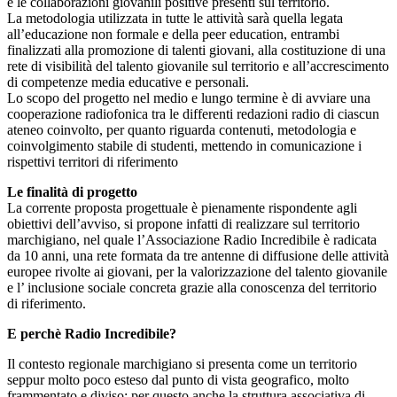
e le collaborazioni giovanili positive presenti sul territorio.
La metodologia utilizzata in tutte le attività sarà quella legata
all’educazione non formale e della peer education, entrambi
finalizzati alla promozione di talenti giovani, alla costituzione di una
rete di visibilità del talento giovanile sul territorio e all’accrescimento
di competenze media educative e personali.
Lo scopo del progetto nel medio e lungo termine è di avviare una
cooperazione radiofonica tra le differenti redazioni radio di ciascun
ateneo coinvolto, per quanto riguarda contenuti, metodologia e
coinvolgimento stabile di studenti, mettendo in comunicazione i
rispettivi territori di riferimento
Le finalità di progetto
La corrente proposta progettuale è pienamente rispondente agli
obiettivi dell’avviso, si propone infatti di realizzare sul territorio
marchigiano, nel quale l’Associazione Radio Incredibile è radicata
da 10 anni, una rete formata da tre antenne di diffusione delle attività
europee rivolte ai giovani, per la valorizzazione del talento giovanile
e l’ inclusione sociale concreta grazie alla conoscenza del territorio
di riferimento.
E perchè Radio Incredibile?
Il contesto regionale marchigiano si presenta come un territorio
seppur molto poco esteso dal punto di vista geografico, molto
frammentato e diviso: per questo anche la struttura associativa di